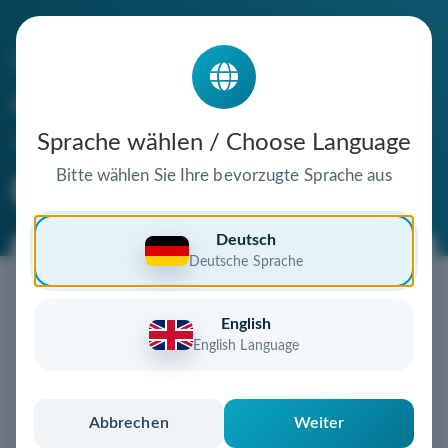
Die Domain
agrarmodelle-lapp.de
steht zum Verkauf
Sprache wählen / Choose Language
Bitte wählen Sie Ihre bevorzugte Sprache aus
Premium Domain
Verifizierte Domain
Deutsch
Deutsche Sprache
Jetzt diese Wunschdomain
sichern!
English
Diese Domain könnte schon bald Ihnen gehören!
English Language
Gebot abgeben
oder individuelles Angebot
anfordern
Schnell, sicher und unkompliziert zur eigenen
Abbrechen
Weiter
Domain