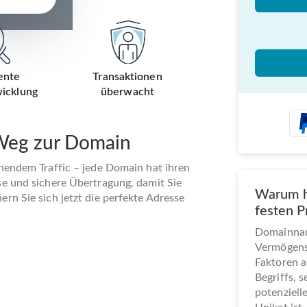
ente
Transaktionen
icklung
überwacht
 Weg zur Domain
ehendem Traffic – jede Domain hat ihren
se und sichere Übertragung, damit Sie
Warum h
rn Sie sich jetzt die perfekte Adresse
festen P
Domainname
Vermögens
Faktoren a
Begriffs, 
potenziel