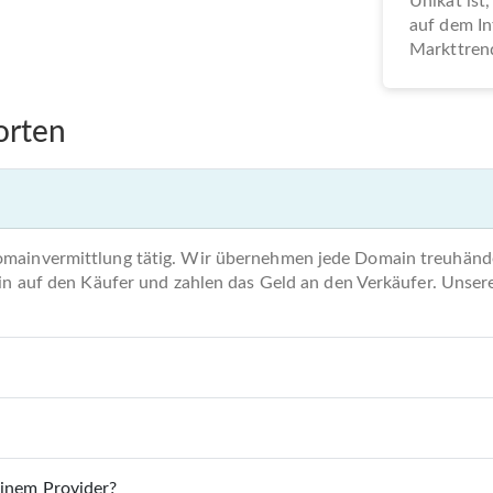
Unikat ist,
auf dem In
Markttrend
orten
omainvermittlung tätig. Wir übernehmen jede Domain treuhände
main auf den Käufer und zahlen das Geld an den Verkäufer. Unse
einem Provider?