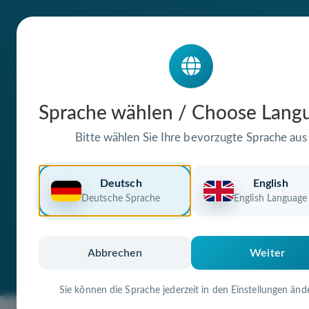
Die Domain
Sprache wählen / Choose Lang
ahlhornerbudoc
Bitte wählen Sie Ihre bevorzugte Sprache aus
steht zum Verkauf
Deutsch
English
Deutsche Sprache
English Language
Premium Domain
Verifizierte Doma
Abbrechen
Weiter
Sie können die Sprache jederzeit in den Einstellungen änd