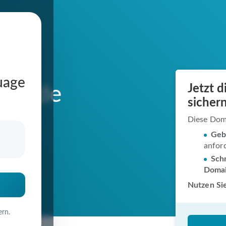
uage
Jetzt 
lub.de
sichern
Diese Dom
Geb
anfor
in
Schn
Doma
Nutzen Sie
ern.