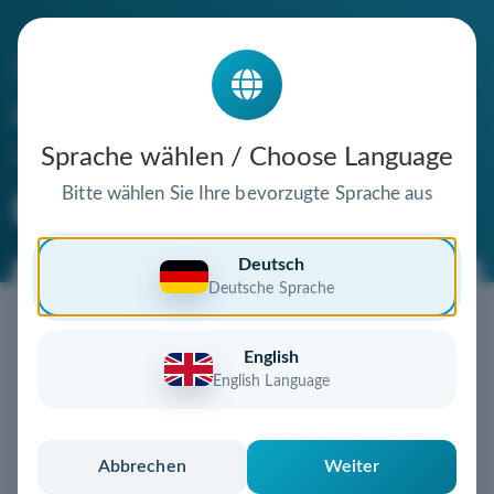
Die Domain
amthor-art.de
steht zum Verkauf
Sprache wählen / Choose Language
Bitte wählen Sie Ihre bevorzugte Sprache aus
Premium Domain
Verifizierte Domain
Deutsch
Deutsche Sprache
Jetzt diese Wunschdomain
sichern!
English
Diese Domain könnte schon bald Ihnen gehören!
English Language
Gebot abgeben
oder individuelles Angebot
anfordern
Schnell, sicher und unkompliziert zur eigenen
Abbrechen
Weiter
Domain