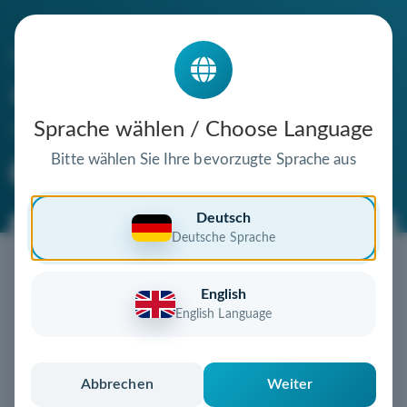
Die Domain
appartementhaus-senne.de
steht zum Verkauf
Sprache wählen / Choose Language
Bitte wählen Sie Ihre bevorzugte Sprache aus
Premium Domain
Verifizierte Domain
Deutsch
Deutsche Sprache
Jetzt diese Wunschdomain
sichern!
English
Diese Domain könnte schon bald Ihnen gehören!
English Language
Gebot abgeben
oder individuelles Angebot
anfordern
Schnell, sicher und unkompliziert zur eigenen
Abbrechen
Weiter
Domain