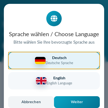
Die Domain
bambus-garten.de
steht zum Verkauf
Sprache wählen / Choose Language
Bitte wählen Sie Ihre bevorzugte Sprache aus
Premium Domain
Verifizierte Domain
Deutsch
Deutsche Sprache
Jetzt diese Wunschdomain
sichern!
English
Diese Domain steht zum Sofortkauf bereit!
English Language
Jetzt kaufen
und sofort sichern
Nach dem Kauf erhalten Sie eine detaillierte
Anleitung zur schnellen Übertragung
Abbrechen
Weiter
Einfach, sicher und unkompliziert – jetzt zugreifen!