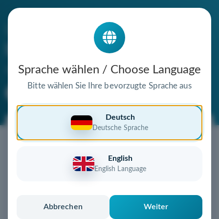
Die Domain
bao-leer.de
steht zum Verkauf
Sprache wählen / Choose Language
Bitte wählen Sie Ihre bevorzugte Sprache aus
Premium Domain
Verifizierte Domain
Deutsch
Deutsche Sprache
Jetzt diese Wunschdomain
sichern!
English
Diese Domain könnte schon bald Ihnen gehören!
English Language
Gebot abgeben
oder individuelles Angebot
anfordern
Schnell, sicher und unkompliziert zur eigenen
Abbrechen
Weiter
Domain