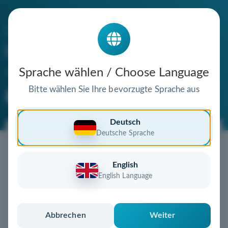
Die Domain
berlinererlebnisse.de
steht zum Verkauf
Sprache wählen / Choose Language
Bitte wählen Sie Ihre bevorzugte Sprache aus
Premium Domain
Verifizierte Domain
Deutsch
Deutsche Sprache
Jetzt diese Wunschdomain
sichern!
English
Diese Domain könnte schon bald Ihnen gehören!
English Language
Gebot abgeben
oder individuelles Angebot
anfordern
Schnell, sicher und unkompliziert zur eigenen
Abbrechen
Weiter
Domain