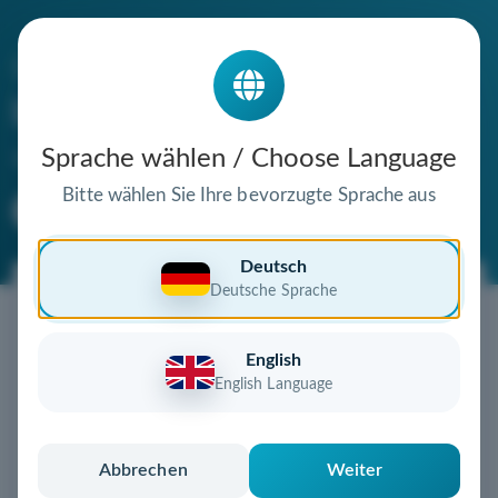
Die Domain
bert-honsel.de
steht zum Verkauf
Sprache wählen / Choose Language
Bitte wählen Sie Ihre bevorzugte Sprache aus
Premium Domain
Verifizierte Domain
Deutsch
Deutsche Sprache
Jetzt diese Wunschdomain
sichern!
English
Diese Domain könnte schon bald Ihnen gehören!
English Language
Gebot abgeben
oder individuelles Angebot
anfordern
Schnell, sicher und unkompliziert zur eigenen
Abbrechen
Weiter
Domain