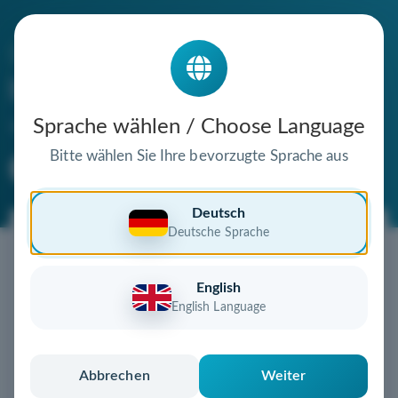
Die Domain
betrugbericht.de
steht zum Verkauf
Sprache wählen / Choose Language
Bitte wählen Sie Ihre bevorzugte Sprache aus
Premium Domain
Verifizierte Domain
Deutsch
Deutsche Sprache
Jetzt diese Wunschdomain
sichern!
English
Diese Domain könnte schon bald Ihnen gehören!
English Language
Gebot abgeben
oder individuelles Angebot
anfordern
Schnell, sicher und unkompliziert zur eigenen
Abbrechen
Weiter
Domain