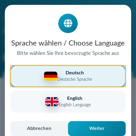
Die Domain
bikecare-mp.de
steht zum Verkauf
Sprache wählen / Choose Language
Bitte wählen Sie Ihre bevorzugte Sprache aus
Premium Domain
Verifizierte Domain
Deutsch
Deutsche Sprache
Jetzt diese Wunschdomain
sichern!
English
Diese Domain könnte schon bald Ihnen gehören!
English Language
Gebot abgeben
oder individuelles Angebot
anfordern
Schnell, sicher und unkompliziert zur eigenen
Abbrechen
Weiter
Domain