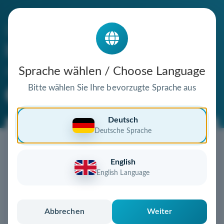
Die Domain
boesmann.de
steht zum Verkauf
Sprache wählen / Choose Language
Bitte wählen Sie Ihre bevorzugte Sprache aus
Premium Domain
Verifizierte Domain
Deutsch
Deutsche Sprache
Jetzt diese Wunschdomain
sichern!
English
Diese Domain könnte schon bald Ihnen gehören!
English Language
Gebot abgeben
oder individuelles Angebot
anfordern
Schnell, sicher und unkompliziert zur eigenen
Abbrechen
Weiter
Domain