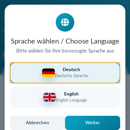
Die Domain
code-communication.de
steht zum Verkauf
Sprache wählen / Choose Language
Bitte wählen Sie Ihre bevorzugte Sprache aus
Premium Domain
Verifizierte Domain
Deutsch
Deutsche Sprache
Jetzt diese Wunschdomain
sichern!
English
Diese Domain könnte schon bald Ihnen gehören!
English Language
Gebot abgeben
oder individuelles Angebot
anfordern
Schnell, sicher und unkompliziert zur eigenen
Abbrechen
Weiter
Domain