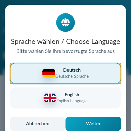
Die Domain
die-familienseite.de
steht zum Verkauf
Sprache wählen / Choose Language
Bitte wählen Sie Ihre bevorzugte Sprache aus
Premium Domain
Verifizierte Domain
Deutsch
Deutsche Sprache
Jetzt diese Wunschdomain
sichern!
English
Diese Domain könnte schon bald Ihnen gehören!
English Language
Gebot abgeben
oder individuelles Angebot
anfordern
Schnell, sicher und unkompliziert zur eigenen
Abbrechen
Weiter
Domain