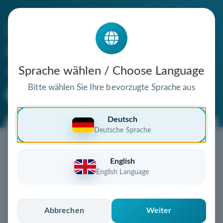
Die Domain
drschlund.de
steht zum Verkauf
Sprache wählen / Choose Language
Bitte wählen Sie Ihre bevorzugte Sprache aus
Premium Domain
Verifizierte Domain
Deutsch
Deutsche Sprache
Jetzt diese Wunschdomain
sichern!
English
Diese Domain könnte schon bald Ihnen gehören!
English Language
Gebot abgeben
oder individuelles Angebot
anfordern
Schnell, sicher und unkompliziert zur eigenen
Abbrechen
Weiter
Domain