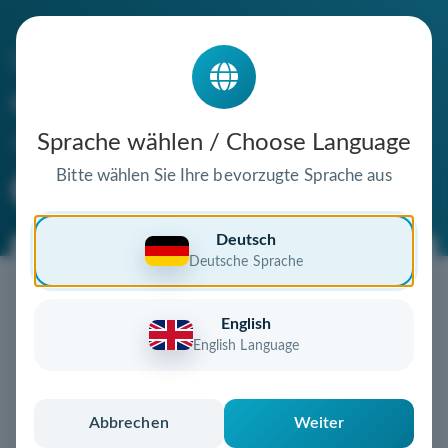
Die Domain
erlebnishof-borstel.de
steht zum Verkauf
Sprache wählen / Choose Language
Bitte wählen Sie Ihre bevorzugte Sprache aus
Premium Domain
Verifizierte Domain
Deutsch
Deutsche Sprache
Jetzt diese Wunschdomain
sichern!
English
Diese Domain könnte schon bald Ihnen gehören!
English Language
Gebot abgeben
oder individuelles Angebot
anfordern
Schnell, sicher und unkompliziert zur eigenen
Abbrechen
Weiter
Domain