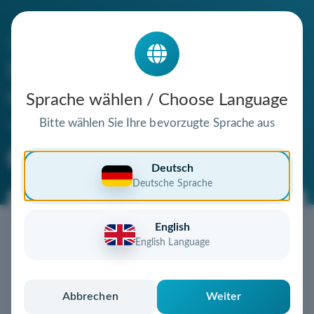
Die Domain
familienzentrum-
regenbogen.de
Sprache wählen / Choose Language
steht zum Verkauf
Bitte wählen Sie Ihre bevorzugte Sprache aus
Premium Domain
Verifizierte Domain
Deutsch
Deutsche Sprache
Jetzt diese Wunschdomain
English
sichern!
English Language
Diese Domain könnte schon bald Ihnen gehören!
Gebot abgeben
oder individuelles Angebot
anfordern
Abbrechen
Weiter