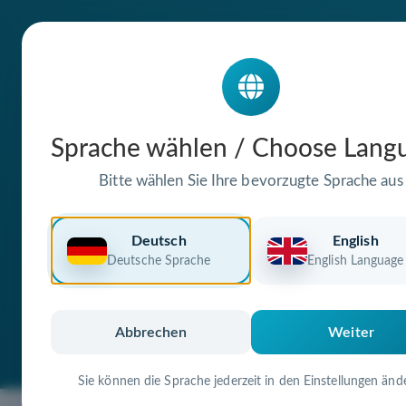
Die Domain
Sprache wählen / Choose Lang
frauenarztpraxi
Bitte wählen Sie Ihre bevorzugte Sprache aus
steht zum Verkauf
Deutsch
English
Deutsche Sprache
English Language
Premium Domain
Verifizierte Doma
Abbrechen
Weiter
Sie können die Sprache jederzeit in den Einstellungen änd