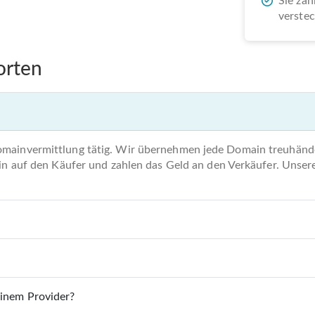
Sie zah
verste
orten
omainvermittlung tätig. Wir übernehmen jede Domain treuhände
main auf den Käufer und zahlen das Geld an den Verkäufer. Unse
einem Provider?