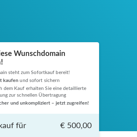
diese Wunschdomain
!
in steht zum Sofortkauf bereit!
zt kaufen
und sofort sichern
 dem Kauf erhalten Sie eine detaillierte
tung zur schnellen Übertragung
icher und unkompliziert – jetzt zugreifen!
kauf für
€ 500,00