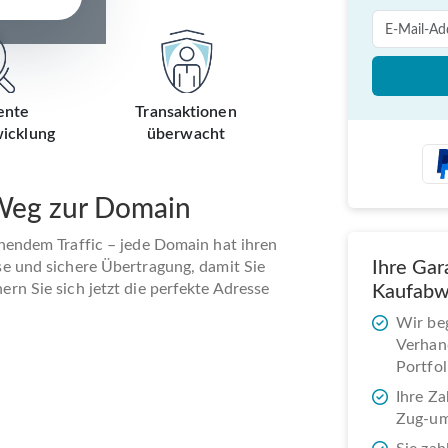
ente
Transaktionen
icklung
überwacht
 Weg zur Domain
ehendem Traffic – jede Domain hat ihren
Ihre Gar
se und sichere Übertragung, damit Sie
rn Sie sich jetzt die perfekte Adresse
Kaufabw
Wir be
Verhand
Portfol
Ihre Za
Zug-um