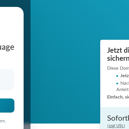
uage
Jetzt 
s.de
sichern
Diese Doma
Jet
Nach
in
Anlei
Einfach, s
Sofort
ern.
(zzgl USt.)