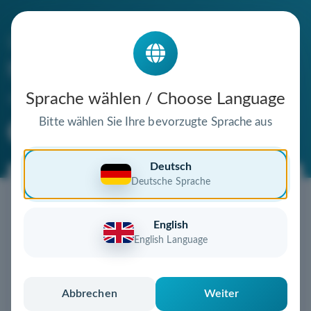
Die Domain
freilaufkaninchen.de
steht zum Verkauf
Sprache wählen / Choose Language
Bitte wählen Sie Ihre bevorzugte Sprache aus
Premium Domain
Verifizierte Domain
Deutsch
Deutsche Sprache
Jetzt diese Wunschdomain
sichern!
English
Diese Domain steht zum Sofortkauf bereit!
English Language
Jetzt kaufen
und sofort sichern
Nach dem Kauf erhalten Sie eine detaillierte
Anleitung zur schnellen Übertragung
Abbrechen
Weiter
Einfach, sicher und unkompliziert – jetzt zugreifen!