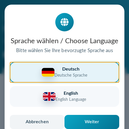
Die Domain
friesdorfereg.de
steht zum Verkauf
Sprache wählen / Choose Language
Bitte wählen Sie Ihre bevorzugte Sprache aus
Premium Domain
Verifizierte Domain
Deutsch
Deutsche Sprache
Jetzt diese Wunschdomain
sichern!
English
Diese Domain könnte schon bald Ihnen gehören!
English Language
Gebot abgeben
oder individuelles Angebot
anfordern
Schnell, sicher und unkompliziert zur eigenen
Abbrechen
Weiter
Domain