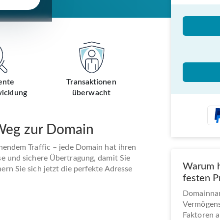
ente
Transaktionen
icklung
überwacht
 Weg zur Domain
ehendem Traffic – jede Domain hat ihren
se und sichere Übertragung, damit Sie
Warum h
rn Sie sich jetzt die perfekte Adresse
festen P
Domainname
Vermögens
Faktoren a