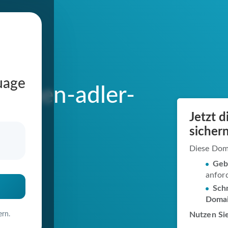
uage
ldenen-adler-
Jetzt 
sichern
Diese Dom
Geb
anfor
in
Schn
Doma
ern.
Nutzen Sie