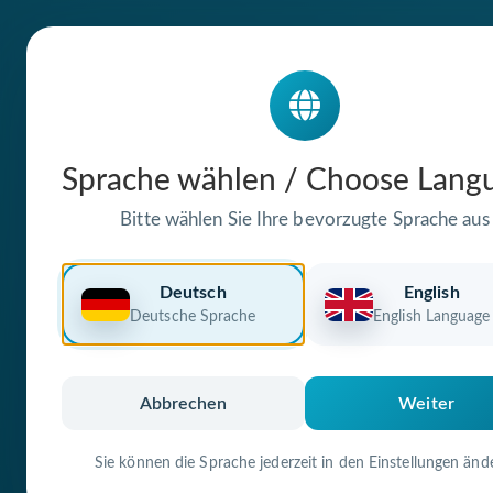
Die Domain
Sprache wählen / Choose Lang
gasthof-zum-go
Bitte wählen Sie Ihre bevorzugte Sprache aus
weitnau.de
Deutsch
English
Deutsche Sprache
English Language
steht zum Verkauf
Premium Domain
Verifizierte Doma
Abbrechen
Weiter
Sie können die Sprache jederzeit in den Einstellungen änd