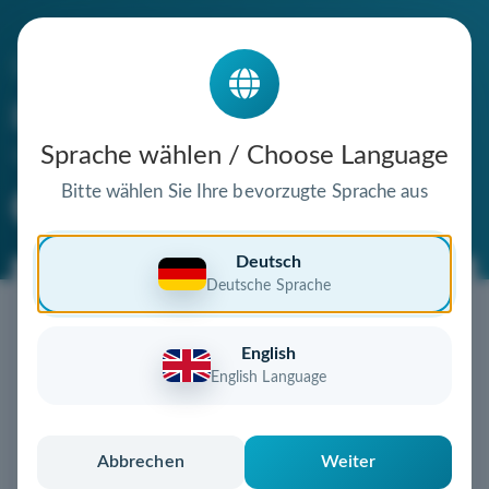
Die Domain
ge-we.de
steht zum Verkauf
Sprache wählen / Choose Language
Bitte wählen Sie Ihre bevorzugte Sprache aus
Premium Domain
Verifizierte Domain
Deutsch
Deutsche Sprache
Jetzt diese Wunschdomain
sichern!
English
Diese Domain könnte schon bald Ihnen gehören!
English Language
Gebot abgeben
oder individuelles Angebot
anfordern
Schnell, sicher und unkompliziert zur eigenen
Abbrechen
Weiter
Domain