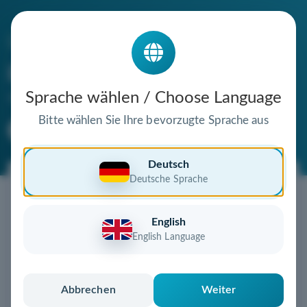
Die Domain
gemeinschaftshof-koepf.de
steht zum Verkauf
Sprache wählen / Choose Language
Bitte wählen Sie Ihre bevorzugte Sprache aus
Premium Domain
Verifizierte Domain
Deutsch
Deutsche Sprache
Jetzt diese Wunschdomain
sichern!
English
Diese Domain könnte schon bald Ihnen gehören!
English Language
Gebot abgeben
oder individuelles Angebot
anfordern
Schnell, sicher und unkompliziert zur eigenen
Abbrechen
Weiter
Domain