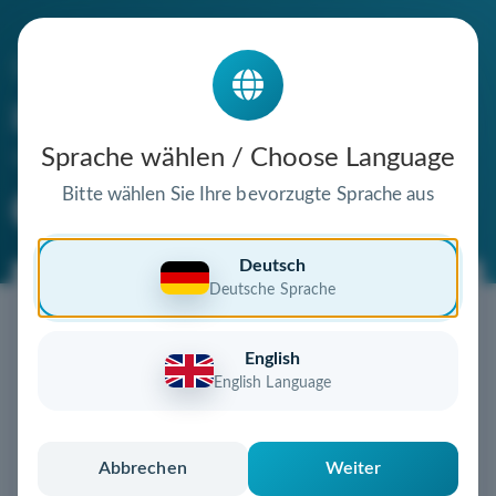
Die Domain
glammynails-eschborn.de
steht zum Verkauf
Sprache wählen / Choose Language
Bitte wählen Sie Ihre bevorzugte Sprache aus
Premium Domain
Verifizierte Domain
Deutsch
Deutsche Sprache
Jetzt diese Wunschdomain
sichern!
English
Diese Domain könnte schon bald Ihnen gehören!
English Language
Gebot abgeben
oder individuelles Angebot
anfordern
Schnell, sicher und unkompliziert zur eigenen
Abbrechen
Weiter
Domain