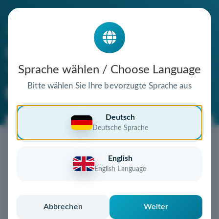
Die Domain
grabungswoerterbuch.de
steht zum Verkauf
Sprache wählen / Choose Language
Bitte wählen Sie Ihre bevorzugte Sprache aus
Premium Domain
Verifizierte Domain
Deutsch
Deutsche Sprache
Jetzt diese Wunschdomain
sichern!
English
Diese Domain könnte schon bald Ihnen gehören!
English Language
Gebot abgeben
oder individuelles Angebot
anfordern
Schnell, sicher und unkompliziert zur eigenen
Abbrechen
Weiter
Domain