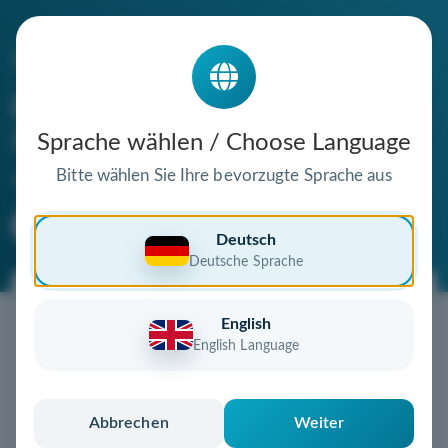
Die Domain
grossbaumverpflanzung-
zoeller.de
Sprache wählen / Choose Language
steht zum Verkauf
Bitte wählen Sie Ihre bevorzugte Sprache aus
Premium Domain
Verifizierte Domain
Deutsch
Deutsche Sprache
Jetzt diese Wunschdomain
English
sichern!
English Language
Diese Domain könnte schon bald Ihnen gehören!
Gebot abgeben
oder individuelles Angebot
anfordern
Abbrechen
Weiter