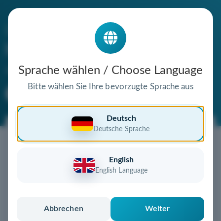
Die Domain
hanomag-lkw-traktoren.de
steht zum Verkauf
Sprache wählen / Choose Language
Bitte wählen Sie Ihre bevorzugte Sprache aus
Premium Domain
Verifizierte Domain
Deutsch
Deutsche Sprache
Jetzt diese Wunschdomain
sichern!
English
Diese Domain könnte schon bald Ihnen gehören!
English Language
Gebot abgeben
oder individuelles Angebot
anfordern
Schnell, sicher und unkompliziert zur eigenen
Abbrechen
Weiter
Domain