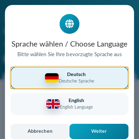
Die Domain
hausverwaltung-stoiber.de
steht zum Verkauf
Sprache wählen / Choose Language
Bitte wählen Sie Ihre bevorzugte Sprache aus
Premium Domain
Verifizierte Domain
Deutsch
Deutsche Sprache
Jetzt diese Wunschdomain
sichern!
English
Diese Domain könnte schon bald Ihnen gehören!
English Language
Gebot abgeben
oder individuelles Angebot
anfordern
Schnell, sicher und unkompliziert zur eigenen
Abbrechen
Weiter
Domain