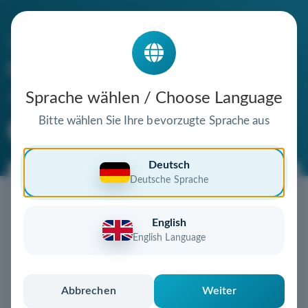
Die Domain
holzabsatzfonds.de
steht zum Verkauf
Sprache wählen / Choose Language
Bitte wählen Sie Ihre bevorzugte Sprache aus
Premium Domain
Verifizierte Domain
Deutsch
Deutsche Sprache
Jetzt diese Wunschdomain
sichern!
English
Diese Domain könnte schon bald Ihnen gehören!
English Language
Gebot abgeben
oder individuelles Angebot
anfordern
Schnell, sicher und unkompliziert zur eigenen
Abbrechen
Weiter
Domain