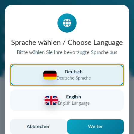
Die Domain
hotel-gasthof-zum-lamm.de
steht zum Verkauf
Sprache wählen / Choose Language
Bitte wählen Sie Ihre bevorzugte Sprache aus
Premium Domain
Verifizierte Domain
Deutsch
Deutsche Sprache
Jetzt diese Wunschdomain
sichern!
English
Diese Domain könnte schon bald Ihnen gehören!
English Language
Gebot abgeben
oder individuelles Angebot
anfordern
Schnell, sicher und unkompliziert zur eigenen
Abbrechen
Weiter
Domain