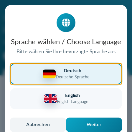
Die Domain
i-a-z-zellkultur.de
steht zum Verkauf
Sprache wählen / Choose Language
Bitte wählen Sie Ihre bevorzugte Sprache aus
Premium Domain
Verifizierte Domain
Deutsch
Deutsche Sprache
Jetzt diese Wunschdomain
sichern!
English
Diese Domain könnte schon bald Ihnen gehören!
English Language
Gebot abgeben
oder individuelles Angebot
anfordern
Schnell, sicher und unkompliziert zur eigenen
Abbrechen
Weiter
Domain