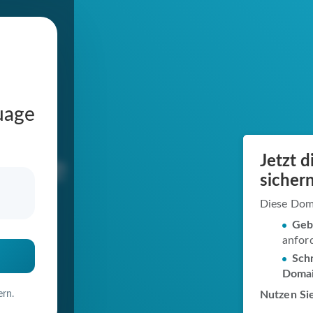
uage
-
Jetzt 
ng.de
sichern
Diese Dom
Geb
anfor
in
Schn
Doma
ern.
Nutzen Sie