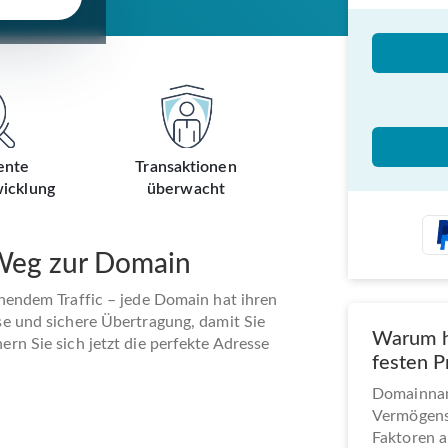
ente
Transaktionen
icklung
überwacht
 Weg zur Domain
ehendem Traffic – jede Domain hat ihren
se und sichere Übertragung, damit Sie
Warum h
rn Sie sich jetzt die perfekte Adresse
festen P
Domainname
Vermögens
Faktoren a