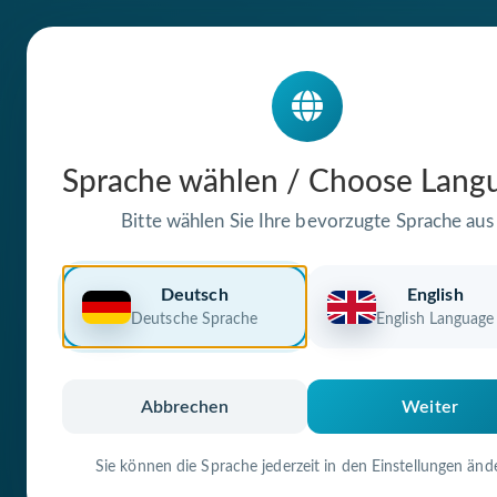
Die Domain
Sprache wählen / Choose Lang
innererkompass
Bitte wählen Sie Ihre bevorzugte Sprache aus
traumabegleitu
Deutsch
English
Deutsche Sprache
English Language
steht zum Verkauf
Premium Domain
Verifizierte Doma
Abbrechen
Weiter
Sie können die Sprache jederzeit in den Einstellungen änd