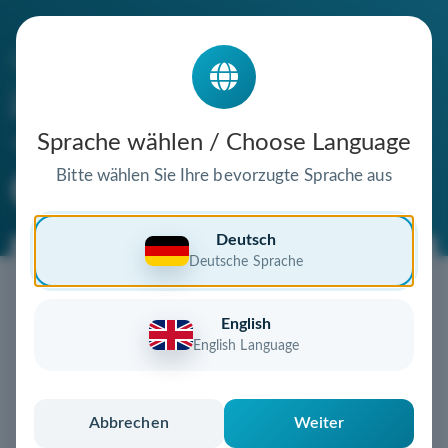
Die Domain
jazzfreunde-brandenburg.de
steht zum Verkauf
Sprache wählen / Choose Language
Bitte wählen Sie Ihre bevorzugte Sprache aus
Premium Domain
Verifizierte Domain
Deutsch
Deutsche Sprache
Jetzt diese Wunschdomain
sichern!
English
Diese Domain steht zum Sofortkauf bereit!
English Language
Jetzt kaufen
und sofort sichern
Nach dem Kauf erhalten Sie eine detaillierte
Anleitung zur schnellen Übertragung
Abbrechen
Weiter
Einfach, sicher und unkompliziert – jetzt zugreifen!