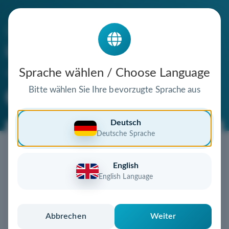
Die Domain
kmukredite.de
steht zum Verkauf
Sprache wählen / Choose Language
Bitte wählen Sie Ihre bevorzugte Sprache aus
Premium Domain
Verifizierte Domain
Deutsch
Deutsche Sprache
Jetzt diese Wunschdomain
sichern!
English
Diese Domain könnte schon bald Ihnen gehören!
English Language
Gebot abgeben
oder individuelles Angebot
anfordern
Schnell, sicher und unkompliziert zur eigenen
Abbrechen
Weiter
Domain