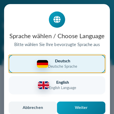
Die Domain
komping.de
steht zum Verkauf
Sprache wählen / Choose Language
Bitte wählen Sie Ihre bevorzugte Sprache aus
Premium Domain
Verifizierte Domain
Deutsch
Deutsche Sprache
Jetzt diese Wunschdomain
sichern!
English
Diese Domain könnte schon bald Ihnen gehören!
English Language
Gebot abgeben
oder individuelles Angebot
anfordern
Schnell, sicher und unkompliziert zur eigenen
Abbrechen
Weiter
Domain