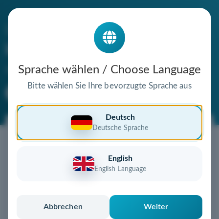
Die Domain
kp-kunststoffe.de
steht zum Verkauf
Sprache wählen / Choose Language
Bitte wählen Sie Ihre bevorzugte Sprache aus
Premium Domain
Verifizierte Domain
Deutsch
Deutsche Sprache
Jetzt diese Wunschdomain
sichern!
English
Diese Domain könnte schon bald Ihnen gehören!
English Language
Gebot abgeben
oder individuelles Angebot
anfordern
Schnell, sicher und unkompliziert zur eigenen
Abbrechen
Weiter
Domain