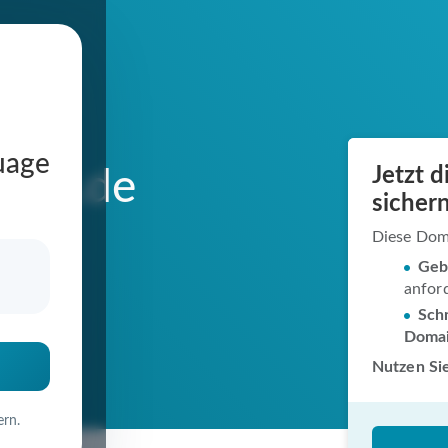
uage
Jetzt 
ause.de
sichern
Diese Dom
Geb
anfor
in
Schn
Doma
Nutzen Sie
ern.