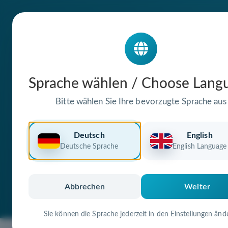
Die Domain
Sprache wählen / Choose Lang
lanz-bulldog-kr
Bitte wählen Sie Ihre bevorzugte Sprache aus
steht zum Verkauf
Deutsch
English
Deutsche Sprache
English Language
Premium Domain
Verifizierte Doma
Abbrechen
Weiter
Sie können die Sprache jederzeit in den Einstellungen änd