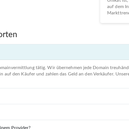
Unikat ist,
auf dem In
Markttrend
orten
omainvermittlung tätig. Wir übernehmen jede Domain treuhände
main auf den Käufer und zahlen das Geld an den Verkäufer. Unse
einem Provider?