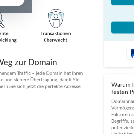
ente
Transaktionen
icklung
überwacht
 Weg zur Domain
ehendem Traffic – jede Domain hat ihren
se und sichere Übertragung, damit Sie
Warum h
rn Sie sich jetzt die perfekte Adresse
festen P
Domainname
Vermögens
Faktoren a
Begriffs, 
potenziel