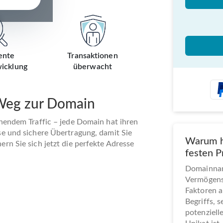
ente
Transaktionen
icklung
überwacht
 Weg zur Domain
ehendem Traffic – jede Domain hat ihren
se und sichere Übertragung, damit Sie
Warum h
rn Sie sich jetzt die perfekte Adresse
festen P
Domainname
Vermögens
Faktoren a
Begriffs, 
potenziel