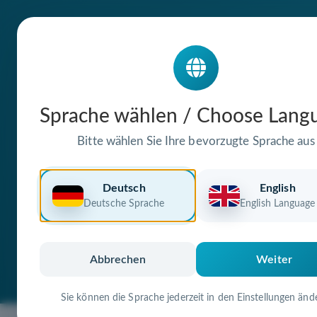
Die Domain
Sprache wählen / Choose Lang
lietzmann-rent
Bitte wählen Sie Ihre bevorzugte Sprache aus
steht zum Verkauf
Deutsch
English
Deutsche Sprache
English Language
Premium Domain
Verifizierte Doma
Abbrechen
Weiter
Sie können die Sprache jederzeit in den Einstellungen änd