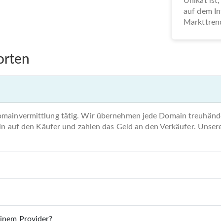
Unikat ist,
auf dem In
Markttrend
orten
omainvermittlung tätig. Wir übernehmen jede Domain treuhände
main auf den Käufer und zahlen das Geld an den Verkäufer. Unse
einem Provider?