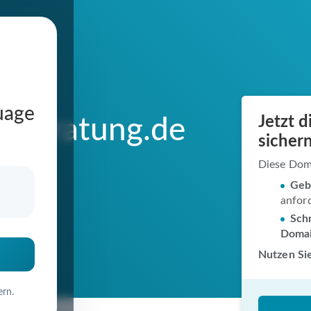
uage
Jetzt 
enberatung.de
sichern
Diese Dom
Geb
anfor
in
Schn
Doma
Nutzen Sie
ern.