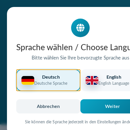
Die Domain
Sprache wählen / Choose Lang
metallbau-boss
Bitte wählen Sie Ihre bevorzugte Sprache aus
steht zum Verkauf
Deutsch
English
Deutsche Sprache
English Language
Premium Domain
Verifizierte Doma
Abbrechen
Weiter
Sie können die Sprache jederzeit in den Einstellungen änd