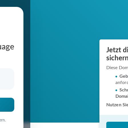
uage
Jetzt 
.de
sichern
Diese Dom
Geb
anfor
in
Schn
Doma
Nutzen Sie
ern.