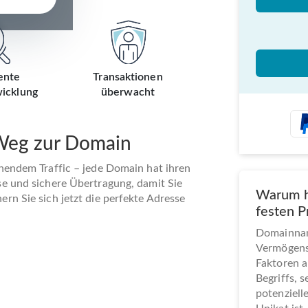
ente
Transaktionen
icklung
überwacht
 Weg zur Domain
ehendem Traffic – jede Domain hat ihren
se und sichere Übertragung, damit Sie
Warum h
rn Sie sich jetzt die perfekte Adresse
festen P
Domainname
Vermögens
Faktoren a
Begriffs, 
potenziel