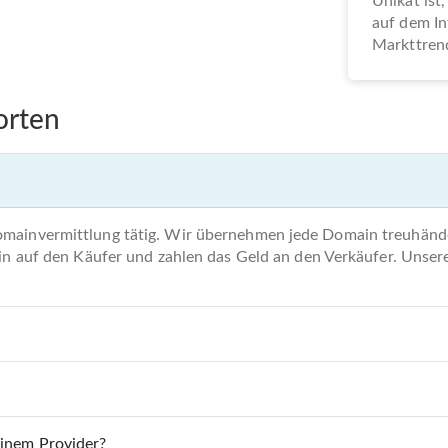
Unikat ist,
auf dem In
Markttrend
orten
omainvermittlung tätig. Wir übernehmen jede Domain treuhände
main auf den Käufer und zahlen das Geld an den Verkäufer. Unse
einem Provider?