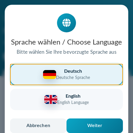
Die Domain
mobil-ohne-fossil.de
steht zum Verkauf
Sprache wählen / Choose Language
Bitte wählen Sie Ihre bevorzugte Sprache aus
Premium Domain
Verifizierte Domain
Deutsch
Deutsche Sprache
Jetzt diese Wunschdomain
sichern!
English
Diese Domain könnte schon bald Ihnen gehören!
English Language
Gebot abgeben
oder individuelles Angebot
anfordern
Schnell, sicher und unkompliziert zur eigenen
Abbrechen
Weiter
Domain