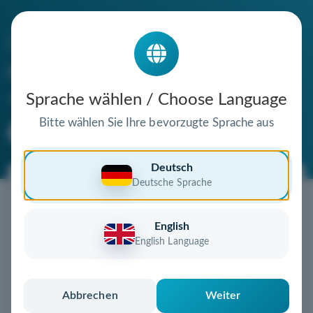
Die Domain
mps-fotos.de
steht zum Verkauf
Sprache wählen / Choose Language
Bitte wählen Sie Ihre bevorzugte Sprache aus
Premium Domain
Verifizierte Domain
Deutsch
Deutsche Sprache
Jetzt diese Wunschdomain
sichern!
English
Diese Domain könnte schon bald Ihnen gehören!
English Language
Gebot abgeben
oder individuelles Angebot
anfordern
Schnell, sicher und unkompliziert zur eigenen
Abbrechen
Weiter
Domain