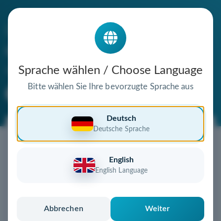
Die Domain
otakux.de
steht zum Verkauf
Sprache wählen / Choose Language
Bitte wählen Sie Ihre bevorzugte Sprache aus
Premium Domain
Verifizierte Domain
Deutsch
Deutsche Sprache
Jetzt diese Wunschdomain
sichern!
English
Diese Domain könnte schon bald Ihnen gehören!
English Language
Gebot abgeben
oder individuelles Angebot
anfordern
Schnell, sicher und unkompliziert zur eigenen
Abbrechen
Weiter
Domain