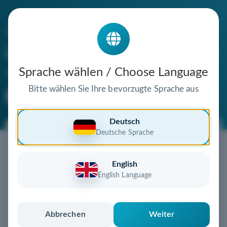
Die Domain
paprika-salat.de
steht zum Verkauf
Sprache wählen / Choose Language
Bitte wählen Sie Ihre bevorzugte Sprache aus
Premium Domain
Verifizierte Domain
Deutsch
Deutsche Sprache
Jetzt diese Wunschdomain
sichern!
English
Diese Domain könnte schon bald Ihnen gehören!
English Language
Gebot abgeben
oder individuelles Angebot
anfordern
Schnell, sicher und unkompliziert zur eigenen
Abbrechen
Weiter
Domain