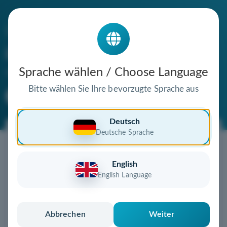
Die Domain
pension-romantika.de
steht zum Verkauf
Sprache wählen / Choose Language
Bitte wählen Sie Ihre bevorzugte Sprache aus
Premium Domain
Verifizierte Domain
Deutsch
Deutsche Sprache
Jetzt diese Wunschdomain
sichern!
English
Diese Domain könnte schon bald Ihnen gehören!
English Language
Gebot abgeben
oder individuelles Angebot
anfordern
Schnell, sicher und unkompliziert zur eigenen
Abbrechen
Weiter
Domain