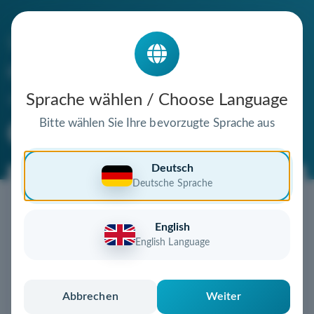
Die Domain
ragazzireisen.de
steht zum Verkauf
Sprache wählen / Choose Language
Bitte wählen Sie Ihre bevorzugte Sprache aus
Premium Domain
Verifizierte Domain
Deutsch
Deutsche Sprache
Jetzt diese Wunschdomain
sichern!
English
Diese Domain könnte schon bald Ihnen gehören!
English Language
Gebot abgeben
oder individuelles Angebot
anfordern
Schnell, sicher und unkompliziert zur eigenen
Abbrechen
Weiter
Domain