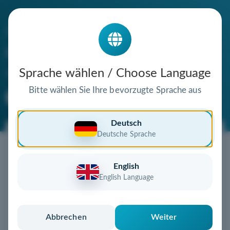
Die Domain
rawsine.de
steht zum Verkauf
Sprache wählen / Choose Language
Bitte wählen Sie Ihre bevorzugte Sprache aus
Premium Domain
Verifizierte Domain
Deutsch
Deutsche Sprache
Jetzt diese Wunschdomain
sichern!
English
Diese Domain könnte schon bald Ihnen gehören!
English Language
Gebot abgeben
oder individuelles Angebot
anfordern
Schnell, sicher und unkompliziert zur eigenen
Abbrechen
Weiter
Domain