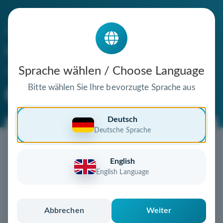
Die Domain
reha-technologie.de
steht zum Verkauf
Sprache wählen / Choose Language
Bitte wählen Sie Ihre bevorzugte Sprache aus
Premium Domain
Verifizierte Domain
Deutsch
Deutsche Sprache
Jetzt diese Wunschdomain
sichern!
English
Diese Domain könnte schon bald Ihnen gehören!
English Language
Gebot abgeben
oder individuelles Angebot
anfordern
Schnell, sicher und unkompliziert zur eigenen
Abbrechen
Weiter
Domain