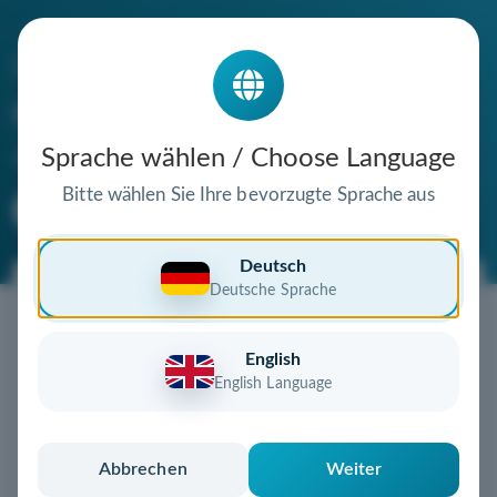
Die Domain
renten-system.de
steht zum Verkauf
Sprache wählen / Choose Language
Bitte wählen Sie Ihre bevorzugte Sprache aus
Premium Domain
Verifizierte Domain
Deutsch
Deutsche Sprache
Jetzt diese Wunschdomain
sichern!
English
Diese Domain könnte schon bald Ihnen gehören!
English Language
Gebot abgeben
oder individuelles Angebot
anfordern
Schnell, sicher und unkompliziert zur eigenen
Abbrechen
Weiter
Domain