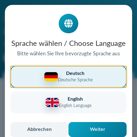
Die Domain
schermaschinen-fehring.de
steht zum Verkauf
Sprache wählen / Choose Language
Bitte wählen Sie Ihre bevorzugte Sprache aus
Premium Domain
Verifizierte Domain
Deutsch
Deutsche Sprache
Jetzt diese Wunschdomain
sichern!
English
Diese Domain könnte schon bald Ihnen gehören!
English Language
Gebot abgeben
oder individuelles Angebot
anfordern
Schnell, sicher und unkompliziert zur eigenen
Abbrechen
Weiter
Domain