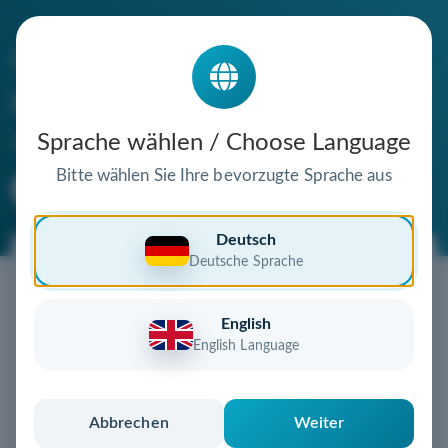
Die Domain
shapenova.de
steht zum Verkauf
Sprache wählen / Choose Language
Bitte wählen Sie Ihre bevorzugte Sprache aus
Premium Domain
Verifizierte Domain
Deutsch
Deutsche Sprache
Jetzt diese Wunschdomain
sichern!
English
Diese Domain könnte schon bald Ihnen gehören!
English Language
Gebot abgeben
oder individuelles Angebot
anfordern
Schnell, sicher und unkompliziert zur eigenen
Abbrechen
Weiter
Domain