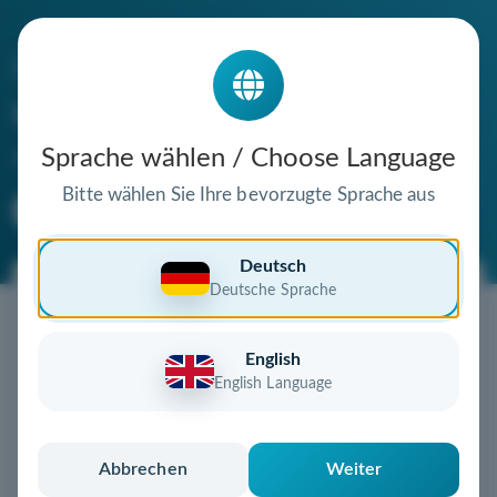
Die Domain
somekindwords.de
steht zum Verkauf
Sprache wählen / Choose Language
Bitte wählen Sie Ihre bevorzugte Sprache aus
Premium Domain
Verifizierte Domain
Deutsch
Deutsche Sprache
Jetzt diese Wunschdomain
sichern!
English
Diese Domain könnte schon bald Ihnen gehören!
English Language
Gebot abgeben
oder individuelles Angebot
anfordern
Schnell, sicher und unkompliziert zur eigenen
Abbrechen
Weiter
Domain